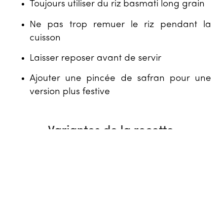
Toujours utiliser du riz basmati long grain
Ne pas trop remuer le riz pendant la
cuisson
Laisser reposer avant de servir
Ajouter une pincée de safran pour une
version plus festive
Variantes de la recette
Kabsa syrienne à l’agneau
Version plus épicée avec piment
Kabsa aux légumes (version
végétarienne)